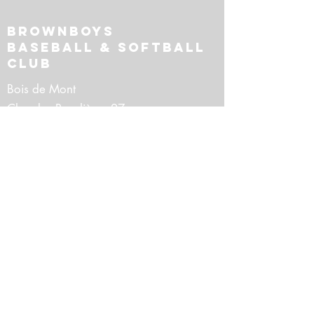
BrownBoys
Baseball & Softball
Club
Bois de Mont
Clos des Roselières 27
4101 Jemeppe-sur-Meuse
info@brownboys.be
Paradise
Réalisé avec amour par
© 2021 BrowBoys Seraing
suivez-nous