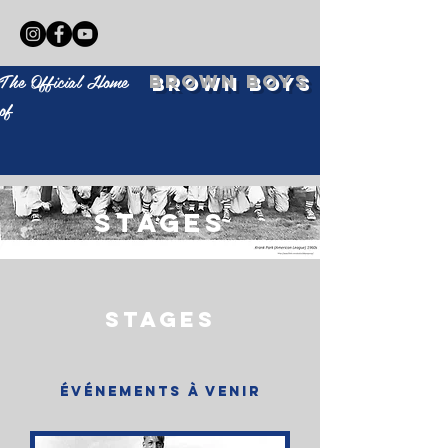
The Official Home
BROWN BOYS
of
stages
stages
Événements à venir