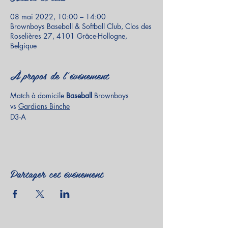
08 mai 2022, 10:00 – 14:00
Brownboys Baseball & Softball Club, Clos des
Roselières 27, 4101 Grâce-Hollogne,
Belgique
À propos de l'événement
Match à domicile
 Baseball 
Brownboys 
vs 
Gardians Binche
D3-A
Partager cet événement